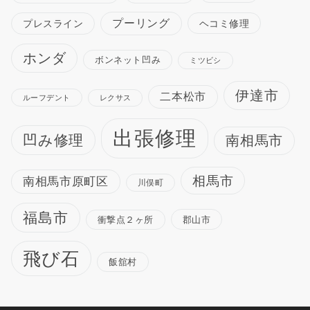
プーリング
プレスライン
ヘコミ修理
ホンダ
ボンネット凹み
ミツビシ
伊達市
二本松市
ルーフデント
レクサス
出張修理
凹み修理
南相馬市
相馬市
南相馬市原町区
川俣町
福島市
衝撃点２ヶ所
郡山市
飛び石
飯舘村