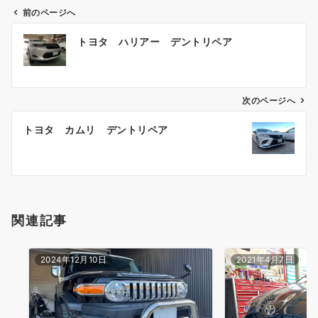
前のページへ
投
トヨタ ハリアー デントリペア
稿
ナ
ビ
ゲ
次のページへ
ー
トヨタ カムリ デントリペア
シ
ョ
ン
関連記事
2024年12月10日
2021年4月7日