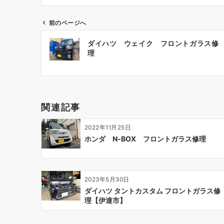
前のページへ
投
ダイハツ ウェイク フロントガラス修
稿
理
ナ
ビ
ゲ
ー
関連記事
シ
ョ
2022年11月25日
ン
ホンダ N-BOX フロントガラス修理
2023年5月30日
ダイハツ タントカスタム フロントガラス修
理【伊達市】