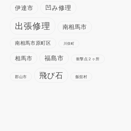
凹み修理
伊達市
出張修理
南相馬市
南相馬市原町区
川俣町
福島市
相馬市
衝撃点２ヶ所
飛び石
郡山市
飯舘村