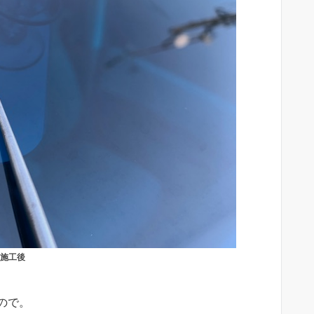
施工後
ので。