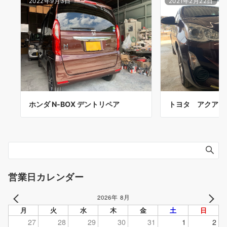
2022年9月3日
2021年2月22日
ホンダ N-BOX デントリペア
トヨタ アクア 
営業日カレンダー
2026年 8月
PREV
NEXT
月
火
水
木
金
土
日
27
28
29
30
31
1
2