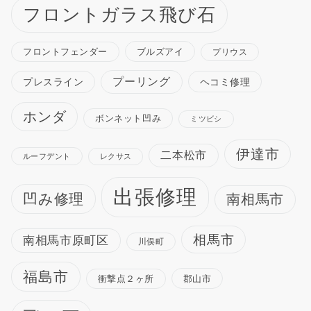
フロントガラス飛び石
ブルズアイ
フロントフェンダー
プリウス
プーリング
プレスライン
ヘコミ修理
ホンダ
ボンネット凹み
ミツビシ
伊達市
二本松市
ルーフデント
レクサス
出張修理
凹み修理
南相馬市
相馬市
南相馬市原町区
川俣町
福島市
衝撃点２ヶ所
郡山市