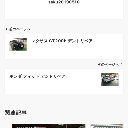
saku20190510
前のページへ
投
レクサス CT200h デントリペア
稿
ナ
ビ
ゲ
次のページへ
ー
ホンダ フィット デントリペア
シ
ョ
ン
関連記事