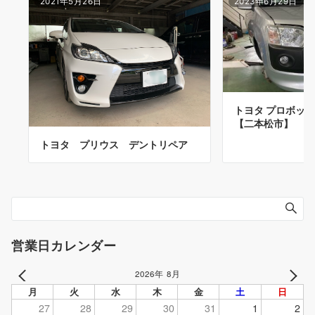
2021年5月26日
2023年6月29日
トヨタ プロボック
【二本松市】
トヨタ プリウス デントリペア
営業日カレンダー
2026年 8月
PREV
NEXT
月
火
水
木
金
土
日
27
28
29
30
31
1
2