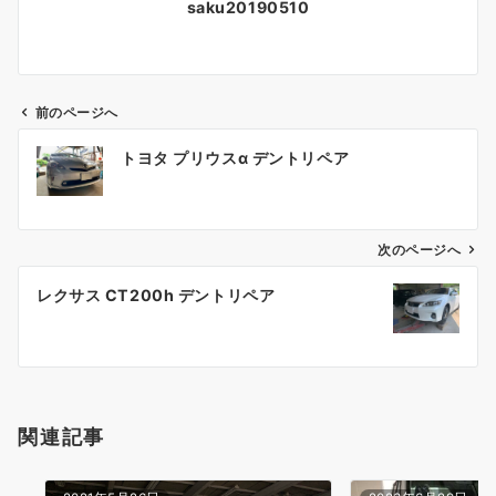
saku20190510
前のページへ
投
トヨタ プリウスα デントリペア
稿
ナ
ビ
ゲ
次のページへ
ー
レクサス CT200h デントリペア
シ
ョ
ン
関連記事