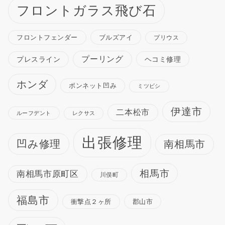
フロントガラス飛び石
ブルズアイ
フロントフェンダー
プリウス
プーリング
プレスライン
ヘコミ修理
ホンダ
ボンネット凹み
ミツビシ
伊達市
二本松市
ルーフデント
レクサス
出張修理
凹み修理
南相馬市
相馬市
南相馬市原町区
川俣町
福島市
衝撃点２ヶ所
郡山市