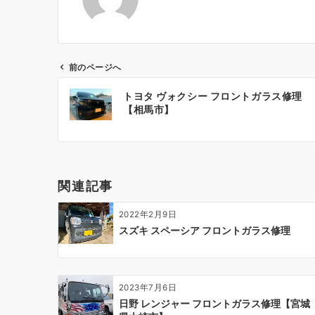
前のページへ
投
トヨタ ヴォクシー フロントガラス修理
稿
【相馬市】
ナ
ビ
ゲ
ー
関連記事
シ
ョ
2022年2月9日
ン
スズキ スペーシア フロントガラス修理
2023年7月6日
日野 レンジャー フロントガラス修理【宮城