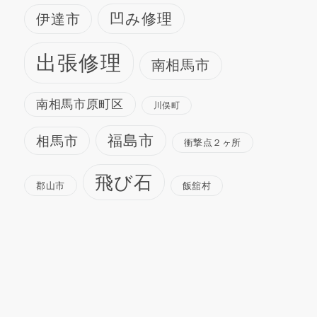
凹み修理
伊達市
出張修理
南相馬市
南相馬市原町区
川俣町
福島市
相馬市
衝撃点２ヶ所
飛び石
郡山市
飯舘村