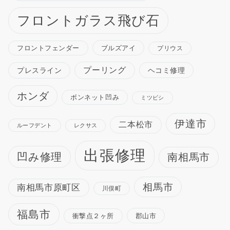
フロントガラス飛び石
ブルズアイ
フロントフェンダー
プリウス
プーリング
プレスライン
ヘコミ修理
ホンダ
ボンネット凹み
ミツビシ
伊達市
二本松市
ルーフデント
レクサス
出張修理
凹み修理
南相馬市
相馬市
南相馬市原町区
川俣町
福島市
衝撃点２ヶ所
郡山市