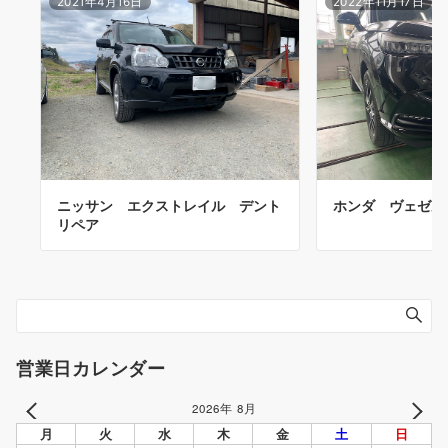
2021年4月16日
2022年11月17日
ニッサン エクストレイル デント
ホンダ ヴェゼル
リペア
営業日カレンダー
2026年 8月
PREV
NEXT
月
火
水
木
金
土
日