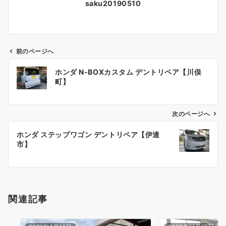
saku20190510
前のページへ
投
ホンダ N-BOXカスタム デントリペア【川俣
稿
町】
ナ
ビ
ゲ
次のページへ
ー
ホンダ ステップワゴン デントリペア【伊達
シ
市】
ョ
ン
関連記事