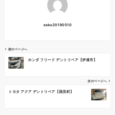
saku20190510
前のページへ
投
ホンダ フリード デントリペア【伊達市】
稿
ナ
ビ
ゲ
次のページへ
ー
トヨタ アクア デントリペア【国見町】
シ
ョ
ン