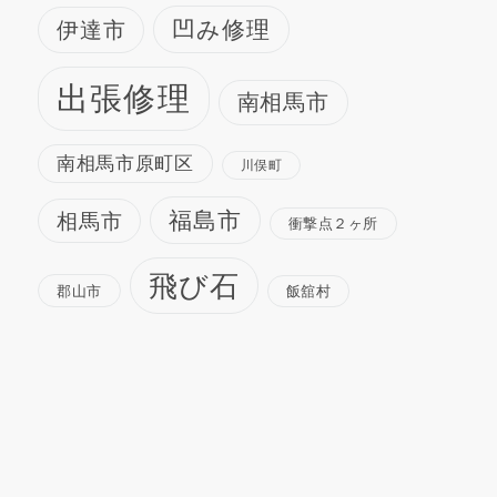
凹み修理
伊達市
出張修理
南相馬市
南相馬市原町区
川俣町
福島市
相馬市
衝撃点２ヶ所
飛び石
郡山市
飯舘村