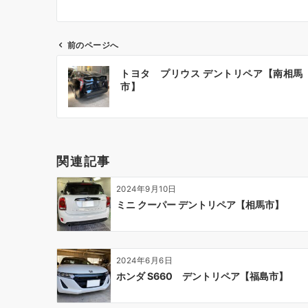
前のページへ
投
トヨタ プリウス デントリペア【南相馬
稿
市】
ナ
ビ
ゲ
ー
関連記事
シ
ョ
2024年9月10日
ン
ミニ クーパー デントリペア【相馬市】
2024年6月6日
ホンダ S660 デントリペア【福島市】