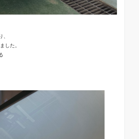
り、
きました。
る