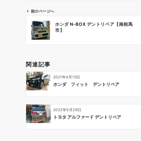
前のページへ
投
ホンダ N-BOX デントリペア【南相馬
稿
市】
ナ
ビ
ゲ
ー
関連記事
シ
ョ
2021年4月13日
ン
ホンダ フィット デントリペア
2022年5月26日
トヨタ アルファード デントリペア