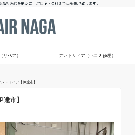
島県相馬郡を拠点に、ご自宅・会社まで出張修理致します。
（リペア）
デントリペア（ヘコミ修理）
 デントリペア【伊達市】
伊達市】