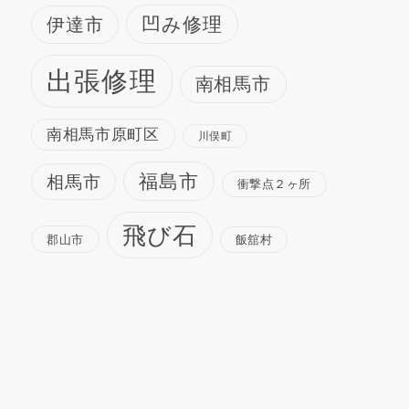
凹み修理
伊達市
出張修理
南相馬市
南相馬市原町区
川俣町
福島市
相馬市
衝撃点２ヶ所
飛び石
郡山市
飯舘村