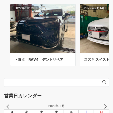
2022年11月21日
2022年2月14日
トヨタ RAV4 デントリペア
スズキ スイスト 
営業日カレンダー
2026年 8月
PREV
NEXT
月
火
水
木
金
土
日