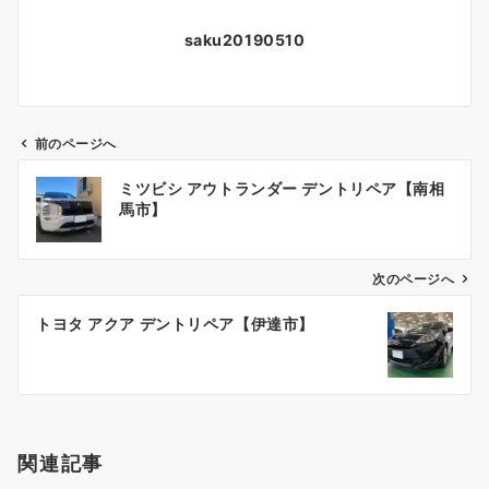
saku20190510
前のページへ
投
ミツビシ アウトランダー デントリペア【南相
稿
馬市】
ナ
ビ
ゲ
次のページへ
ー
トヨタ アクア デントリペア【伊達市】
シ
ョ
ン
関連記事