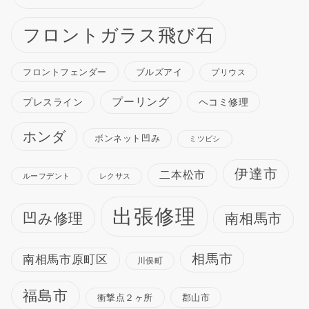
フロントガラス飛び石
ブルズアイ
フロントフェンダー
プリウス
プーリング
プレスライン
ヘコミ修理
ホンダ
ボンネット凹み
ミツビシ
伊達市
二本松市
ルーフデント
レクサス
出張修理
凹み修理
南相馬市
相馬市
南相馬市原町区
川俣町
福島市
衝撃点２ヶ所
郡山市