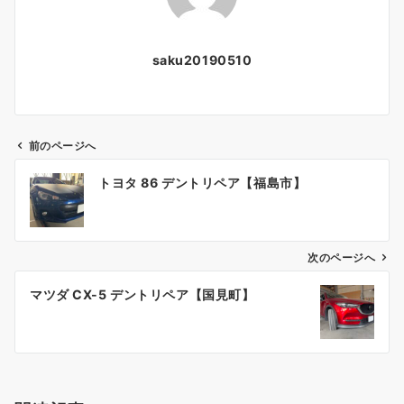
saku20190510
前のページへ
投
トヨタ 86 デントリペア【福島市】
稿
ナ
ビ
ゲ
次のページへ
ー
マツダ CX-5 デントリペア【国見町】
シ
ョ
ン