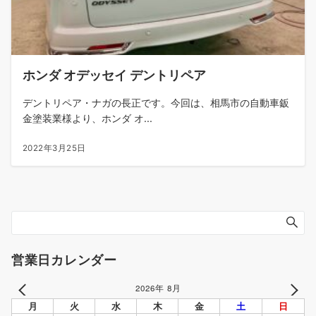
ホンダ オデッセイ デントリペア
デントリペア・ナガの長正です。今回は、相馬市の自動車鈑
金塗装業様より、ホンダ オ...
2022年3月25日
営業日カレンダー
2026年 8月
PREV
NEXT
月
火
水
木
金
土
日