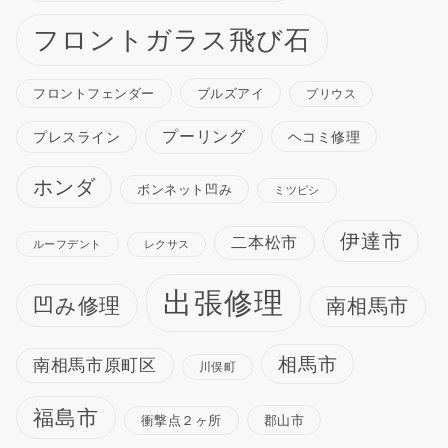
フロントガラス飛び石
ブルズアイ
フロントフェンダー
プリウス
プーリング
プレスライン
ヘコミ修理
ホンダ
ボンネット凹み
ミツビシ
伊達市
二本松市
ルーフデント
レクサス
出張修理
凹み修理
南相馬市
相馬市
南相馬市原町区
川俣町
福島市
衝撃点２ヶ所
郡山市