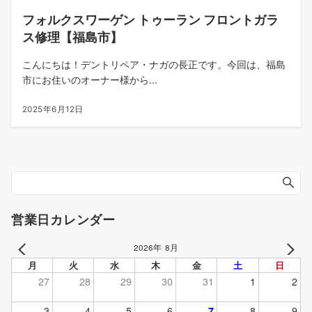
フォルクスワーゲン トゥーラン フロントガラ
ス修理【福島市】
こんにちは！デントリペア・ナガの長正です。今回は、福島
市にお住いのオーナー様から...
2025年6月12日
営業日カレンダー
2026年 8月
PREV
NEXT
月
火
水
木
金
土
日
27
28
29
30
31
1
2
3
4
5
6
7
8
9