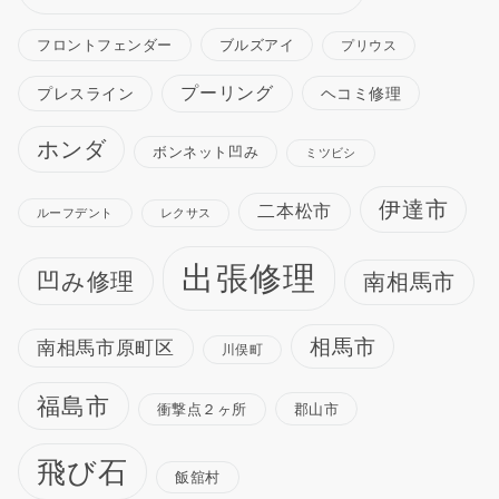
ブルズアイ
フロントフェンダー
プリウス
プーリング
プレスライン
ヘコミ修理
ホンダ
ボンネット凹み
ミツビシ
伊達市
二本松市
ルーフデント
レクサス
出張修理
凹み修理
南相馬市
相馬市
南相馬市原町区
川俣町
福島市
衝撃点２ヶ所
郡山市
飛び石
飯舘村