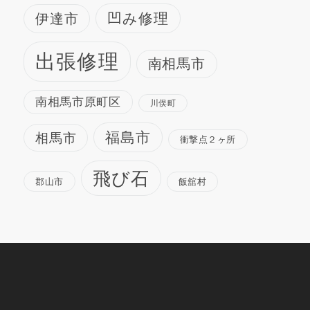
凹み修理
伊達市
出張修理
南相馬市
南相馬市原町区
川俣町
福島市
相馬市
衝撃点２ヶ所
飛び石
郡山市
飯舘村