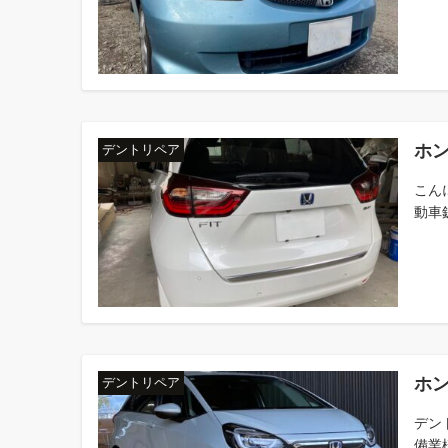
ホ
デントリペア
こん
動車
ホン
デントリペア
デン
備業様