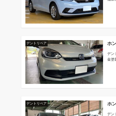
ホン
デントリペア
デン
金塗
ホン
デントリペア
デン