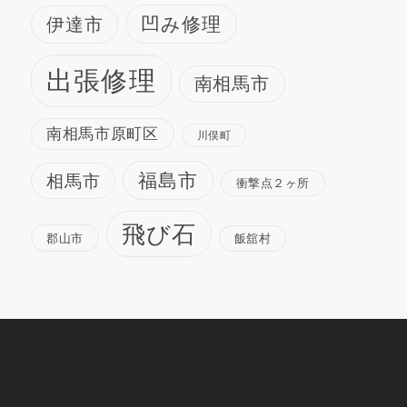
凹み修理
伊達市
出張修理
南相馬市
南相馬市原町区
川俣町
福島市
相馬市
衝撃点２ヶ所
飛び石
郡山市
飯舘村