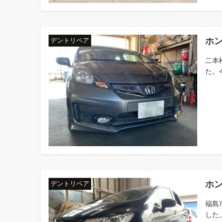
ホ
デントリペア
二本
た。
ホ
デントリペア
福島
した