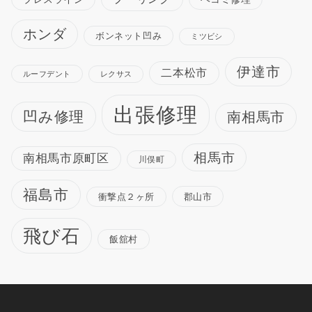
ホンダ
ボンネット凹み
ミツビシ
伊達市
二本松市
ルーフデント
レクサス
出張修理
凹み修理
南相馬市
相馬市
南相馬市原町区
川俣町
福島市
衝撃点２ヶ所
郡山市
飛び石
飯舘村