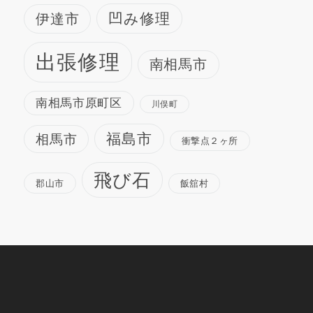
凹み修理
伊達市
出張修理
南相馬市
南相馬市原町区
川俣町
福島市
相馬市
衝撃点２ヶ所
飛び石
郡山市
飯舘村