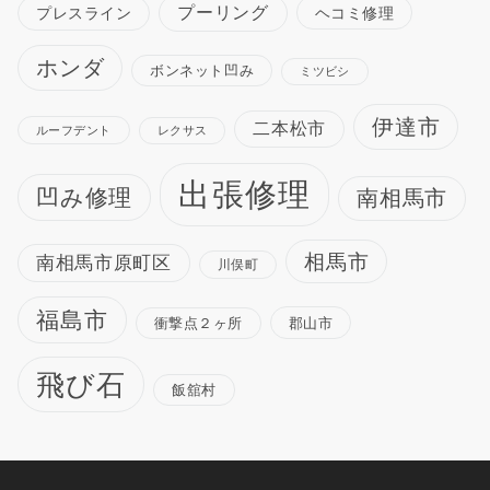
プーリング
プレスライン
ヘコミ修理
ホンダ
ボンネット凹み
ミツビシ
伊達市
二本松市
ルーフデント
レクサス
出張修理
凹み修理
南相馬市
相馬市
南相馬市原町区
川俣町
福島市
衝撃点２ヶ所
郡山市
飛び石
飯舘村