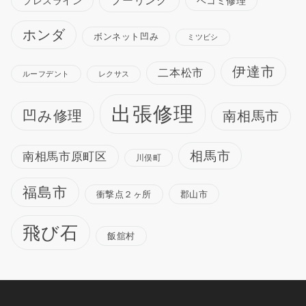
プーリング
プレスライン
ヘコミ修理
ホンダ
ボンネット凹み
ミツビシ
伊達市
二本松市
ルーフデント
レクサス
出張修理
凹み修理
南相馬市
相馬市
南相馬市原町区
川俣町
福島市
衝撃点２ヶ所
郡山市
飛び石
飯舘村